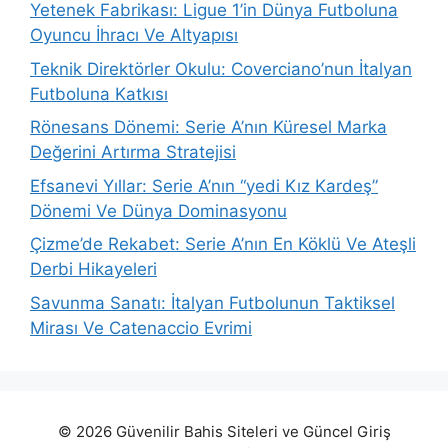
Yetenek Fabrikası: Ligue 1’in Dünya Futboluna
Oyuncu İhracı Ve Altyapısı
Teknik Direktörler Okulu: Coverciano’nun İtalyan
Futboluna Katkısı
Rönesans Dönemi: Serie A’nın Küresel Marka
Değerini Artırma Stratejisi
Efsanevi Yıllar: Serie A’nın “yedi Kız Kardeş”
Dönemi Ve Dünya Dominasyonu
Çizme’de Rekabet: Serie A’nın En Köklü Ve Ateşli
Derbi Hikayeleri
Savunma Sanatı: İtalyan Futbolunun Taktiksel
Mirası Ve Catenaccio Evrimi
© 2026 Güvenilir Bahis Siteleri ve Güncel Giriş