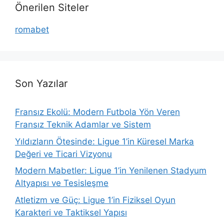
Önerilen Siteler
romabet
Son Yazılar
Fransız Ekolü: Modern Futbola Yön Veren
Fransız Teknik Adamlar ve Sistem
Yıldızların Ötesinde: Ligue 1’in Küresel Marka
Değeri ve Ticari Vizyonu
Modern Mabetler: Ligue 1’in Yenilenen Stadyum
Altyapısı ve Tesisleşme
Atletizm ve Güç: Ligue 1’in Fiziksel Oyun
Karakteri ve Taktiksel Yapısı