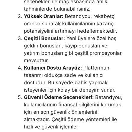
seçenekleri ile maç esnasında anlık
tahminlerde bulunabilirsiniz.
Yüksek Oranlar:
Betandyou, rekabetçi
oranlar sunarak kullanıcılarının kazanç
potansiyelini artırmayı hedeflemektedir.
Çeşitli Bonuslar:
Yeni üyelere özel hoş
geldin bonusları, kayıp bonusları ve
yatırım bonusları gibi çeşitli promosyonlar
mevcuttur.
Kullanıcı Dostu Arayüz:
Platformun
tasarımı oldukça sade ve kullanıcı
dostudur. Bu sayede bahis yapmak
isteyenler için kolay bir deneyim sunar.
Güvenli Ödeme Seçenekleri:
Betandyou,
kullanıcılarının finansal bilgilerini korumak
için en son güvenlik önlemlerini
almaktadır. Çeşitli ödeme yöntemleri ile
hızlı ve güvenli işlemler