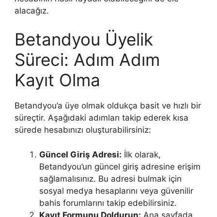
alacağız.
Betandyou Üyelik
Süreci: Adım Adım
Kayıt Olma
Betandyou’a üye olmak oldukça basit ve hızlı bir
süreçtir. Aşağıdaki adımları takip ederek kısa
sürede hesabınızı oluşturabilirsiniz:
Güncel Giriş Adresi:
İlk olarak,
Betandyou’un güncel giriş adresine erişim
sağlamalısınız. Bu adresi bulmak için
sosyal medya hesaplarını veya güvenilir
bahis forumlarını takip edebilirsiniz.
Kayıt Formunu Doldurun:
Ana sayfada