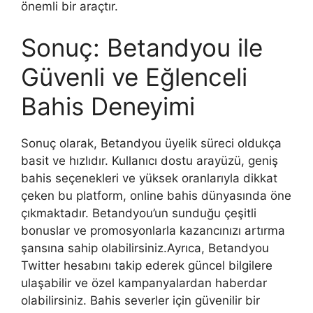
önemli bir araçtır.
Sonuç: Betandyou ile
Güvenli ve Eğlenceli
Bahis Deneyimi
Sonuç olarak, Betandyou üyelik süreci oldukça
basit ve hızlıdır. Kullanıcı dostu arayüzü, geniş
bahis seçenekleri ve yüksek oranlarıyla dikkat
çeken bu platform, online bahis dünyasında öne
çıkmaktadır. Betandyou’un sunduğu çeşitli
bonuslar ve promosyonlarla kazancınızı artırma
şansına sahip olabilirsiniz.Ayrıca, Betandyou
Twitter hesabını takip ederek güncel bilgilere
ulaşabilir ve özel kampanyalardan haberdar
olabilirsiniz. Bahis severler için güvenilir bir