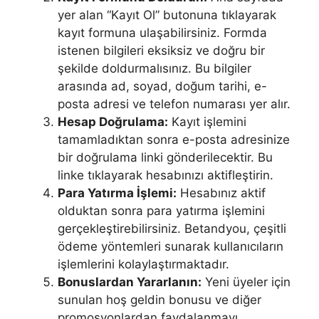
yer alan “Kayıt Ol” butonuna tıklayarak
kayıt formuna ulaşabilirsiniz. Formda
istenen bilgileri eksiksiz ve doğru bir
şekilde doldurmalısınız. Bu bilgiler
arasında ad, soyad, doğum tarihi, e-
posta adresi ve telefon numarası yer alır.
Hesap Doğrulama:
Kayıt işlemini
tamamladıktan sonra e-posta adresinize
bir doğrulama linki gönderilecektir. Bu
linke tıklayarak hesabınızı aktifleştirin.
Para Yatırma İşlemi:
Hesabınız aktif
olduktan sonra para yatırma işlemini
gerçekleştirebilirsiniz. Betandyou, çeşitli
ödeme yöntemleri sunarak kullanıcıların
işlemlerini kolaylaştırmaktadır.
Bonuslardan Yararlanın:
Yeni üyeler için
sunulan hoş geldin bonusu ve diğer
promosyonlardan faydalanmayı