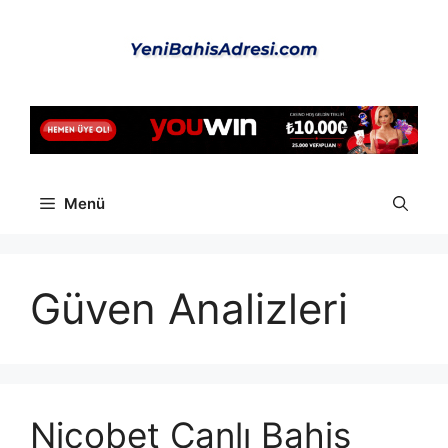
İçeriğe
atla
Menü
Güven Analizleri
Nicobet Canlı Bahis