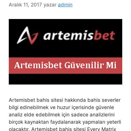
Aralık 11, 2017
yazar
admin
Artemisbet bahis sitesi hakkında bahis severler
bilgi edinebilmek ve huzur içerisinde güvenle
analiz elde edebilmek için sadece analizlerini
birçok kaynaktan faydalanarak yapmaları yeterli
olacaktır. Artemisbet bahis sitesi Every Matrix