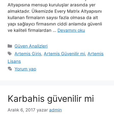
Altyapısına mensup kuruluşlar arasında yer
almaktadır. Ülkemizde Every Matrix Altyapısını
kullanan firmaların sayısı fazla olmasa da alt
yapı sağlayıcı firmasının ciddi anlamda güvenli
ve kaliteli firmalardan …
Devamını oku
Kategoriler
Güven Analizleri
Etiketler
Artemis Giriş
,
Artemis Güvenilir mi
,
Artemis
Lisans
Yorum yap
Karbahis güvenilir mi
Aralık 6, 2017
yazar
admin