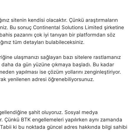
nız sitenin kendisi olacaktır. Çünkü araştırmaların
iz. Bu sonuç Continental Solutions Limited şirketine
bahis pazarını çok iyi tanıyan bir platformdan söz
ğınız tüm detayları bulabileceksiniz.
iğine ulaşmanızı sağlayan bazı sitelere rastlamanız
er daha da gün yüzüne çıkmaya başladı. Bu kadar
meden yapılması ise çözüm yollarını zenginleştiriyor.
rak yenilenen adresi öğrenebiliyorsunuz.
 engellendiğine şahit oluyoruz. Sosyal medya
var. Çünkü BTK engellemeleri yapılırken aynı zamanda
Tabii ki bu noktada güncel adres hakkında bilgi sahibi