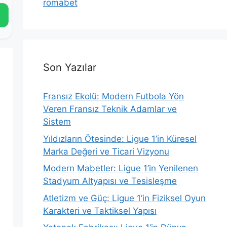
romabet
Son Yazılar
Fransız Ekolü: Modern Futbola Yön
Veren Fransız Teknik Adamlar ve
Sistem
Yıldızların Ötesinde: Ligue 1’in Küresel
Marka Değeri ve Ticari Vizyonu
Modern Mabetler: Ligue 1’in Yenilenen
Stadyum Altyapısı ve Tesisleşme
Atletizm ve Güç: Ligue 1’in Fiziksel Oyun
Karakteri ve Taktiksel Yapısı