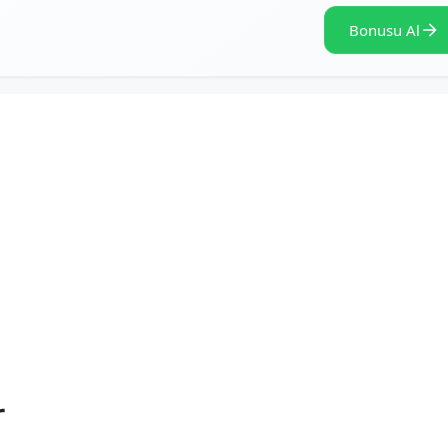
Bonusu Al
r