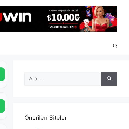
için
ara
Önerilen Siteler