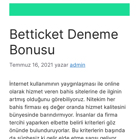
Betticket Deneme
Bonusu
Temmuz 16, 2021
yazar
admin
İnternet kullanımının yaygınlaşması ile online
olarak hizmet veren bahis sitelerine de ilginin
artmış olduğunu görebiliyoruz. Nitekim her
bahis firması eş değer oranda hizmet kalitesini
bünyesinde barındırmıyor. İnsanlar da firma
tercihi yaparken elbette belirli kriterleri göz
önünde bulunduruyorlar. Bu kriterlerin başında
da şüphesiz ki gelir elde etme şansı geliyor.