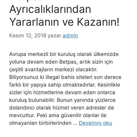
Ayrıcalıklarından
Yararlanın ve Kazanın!
Kasım 12, 2018
yazar
admin
Avrupa merkezli bir kuruluş olarak ülkemizde
yoluna devam eden Betpas, artık sizin için
çeşitli avantajların merkezi olacaktır.
Biliyorsunuz ki illegal bahis siteleri son derece
farklı bir yapıya sahip olmaktadırlar. Kesinlikle
sizler için hizmetlerine devam eden onlarca
kuruluş bulunabilir. Bunun yanında yüzlerce
dolandırıcı olarak hizmet veren adresler de
mevcuttur. Peki ama güvenilir olanlar ile
olmayanları birbirlerinden …
Devamını oku