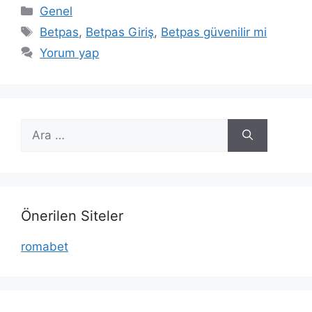
Kategoriler
Genel
Etiketler
Betpas
,
Betpas Giriş
,
Betpas güvenilir mi
Yorum yap
için
ara
Önerilen Siteler
romabet