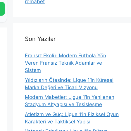
romabet
Son Yazılar
Fransız Ekolü: Modern Futbola Yön
Veren Fransız Teknik Adamlar ve
Sistem
Yıldızların Ötesinde: Ligue 1’in Küresel
Marka Değeri ve Ticari Vizyonu
Modern Mabetler: Ligue 1’in Yenilenen
Stadyum Altyapısı ve Tesisleşme
Atletizm ve Güç: Ligue 1’in Fiziksel Oyun
Karakteri ve Taktiksel Yapısı