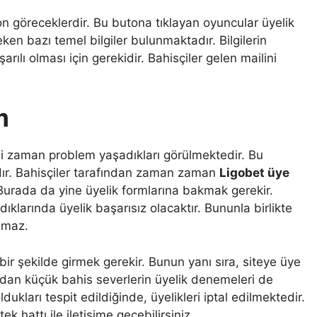
n göreceklerdir. Bu butona tıklayan oyuncular üyelik
en bazı temel bilgiler bulunmaktadır. Bilgilerin
rılı olması için gerekidir. Bahisçiler gelen mailini
m
imi zaman problem yaşadıkları görülmektedir. Bu
tadır. Bahisçiler tarafından zaman zaman
Ligobet üye
 Burada da yine üyelik formlarına bakmak gerekir.
ıklarında üyelik başarısız olacaktır. Bununla birlikte
olmaz.
ru bir şekilde girmek gerekir. Bunun yanı sıra, siteye üye
ndan küçük bahis severlerin üyelik denemeleri de
dukları tespit edildiğinde, üyelikleri iptal edilmektedir.
k hattı ile iletişime geçebilirsiniz.