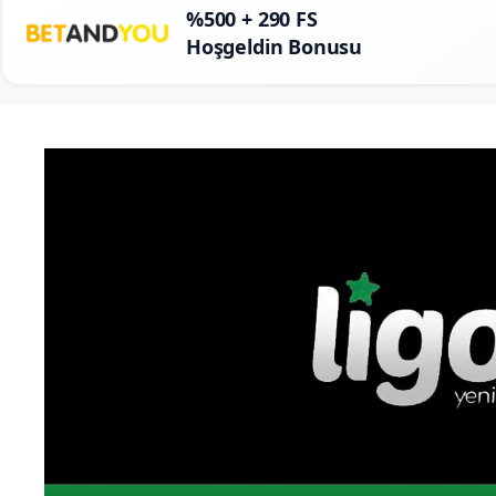
%500 + 290 FS
Hoşgeldin Bonusu