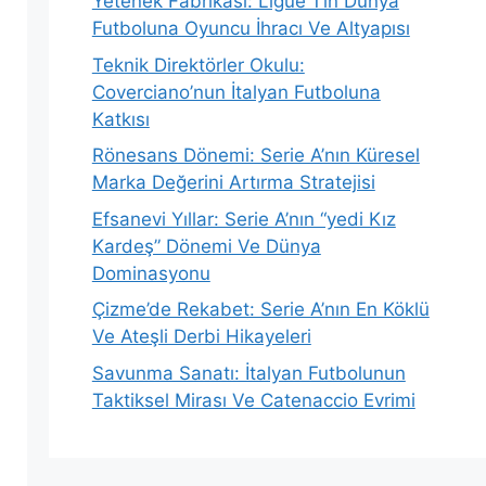
Yetenek Fabrikası: Ligue 1’in Dünya
Futboluna Oyuncu İhracı Ve Altyapısı
Teknik Direktörler Okulu:
Coverciano’nun İtalyan Futboluna
Katkısı
Rönesans Dönemi: Serie A’nın Küresel
Marka Değerini Artırma Stratejisi
Efsanevi Yıllar: Serie A’nın “yedi Kız
Kardeş” Dönemi Ve Dünya
Dominasyonu
Çizme’de Rekabet: Serie A’nın En Köklü
Ve Ateşli Derbi Hikayeleri
Savunma Sanatı: İtalyan Futbolunun
Taktiksel Mirası Ve Catenaccio Evrimi