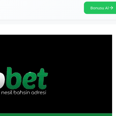
Bonusu Al