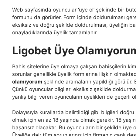
Web sayfasında oyuncular ‘üye ol’ şeklinde bir buto
formunu da görürler. Form içinde doldurulması gerek
eksiksiz ve doğru şekilde doldurulması, üyeliğin başa
onayladıklarında üyelik tamamlanır.
Ligobet Üye Olamıyoru
Bahis sitelerine üye olmaya çalışan bahisçilerin k
sorunlar genellikle üyelik formlarına ilişkin olmak
olamıyorum
şeklinde aramaların yapıldığı görülür.
Çünkü oyuncular bilgileri eksiksiz şekilde doldurmad
yanlış bilgi veren oyuncuların üyelikleri de geçerli 
Dolayısıyla kurallarda belirtildiği gibi bilgileri doğ
olmak için en az 18 yaşında olmak gerekir. 18 yaşı
başarısız olacaktır. Bu oyuncuların bir şekilde üye ol
Üyeliğe dair tüm sorunlarınız için firmanın canlı deste