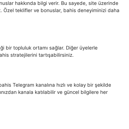
slar hakkında bilgi verir. Bu sayede, site üzerinde
. Özel teklifler ve bonuslar, bahis deneyiminizi daha
i bir topluluk ortamı sağlar. Diğer üyelerle
his stratejilerini tartışabilirsiniz.
ahis Telegram kanalına hızlı ve kolay bir şekilde
ınızdan kanala katılabilir ve güncel bilgilere her