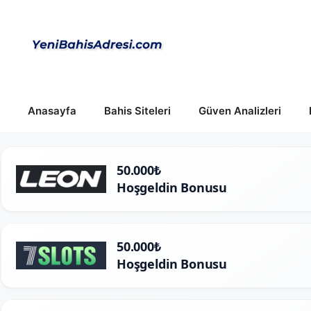
İçeriğe
atla
Anasayfa
Bahis Siteleri
Güven Analizleri
50.000₺
Hoşgeldin Bonusu
50.000₺
Hoşgeldin Bonusu