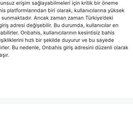
runsuz erişim sağlayabilmeleri için kritik bir öneme
is platformlarından biri olarak, kullanıcılarına yüksek
met sunmaktadır. Ancak zaman zaman Türkiye’deki
iriş adresi değişebilir. Bu durumda, kullanıcılar en
bilirler. Onbahis, kullanıcılarının kesintisiz bahis
kliklerini hızlı bir şekilde duyurur ve bu sayede
irler. Bu nedenle, Onbahis giriş adresini düzenli olarak
şır.