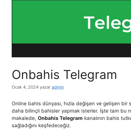
Onbahis Telegram
Ocak 4, 2024
yazar
admin
Online bahis dünyası, hızla değişen ve gelişen bir s
daha bilinçli bahisler yapmak isterler. İşte tam bu
makalede,
Onbahis Telegram
kanalının bahis tutk
sağladığını keşfedeceğiz.