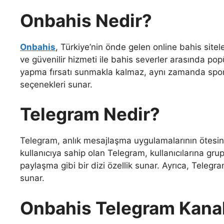
Onbahis Nedir?
Onbahis
, Türkiye’nin önde gelen online bahis sitel
ve güvenilir hizmeti ile bahis severler arasında po
yapma fırsatı sunmakla kalmaz, aynı zamanda spor b
seçenekleri sunar.
Telegram Nedir?
Telegram, anlık mesajlaşma uygulamalarının ötesine
kullanıcıya sahip olan Telegram, kullanıcılarına g
paylaşma gibi bir dizi özellik sunar. Ayrıca, Telegra
sunar.
Onbahis Telegram Kanalı