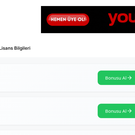
Lisans Bilgileri
Bonusu Al
Bonusu Al