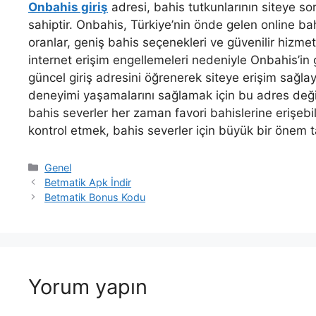
Onbahis giriş
adresi, bahis tutkunlarının siteye so
sahiptir. Onbahis, Türkiye’nin önde gelen online bah
oranlar, geniş bahis seçenekleri ve güvenilir hiz
internet erişim engellemeleri nedeniyle Onbahis’in g
güncel giriş adresini öğrenerek siteye erişim sağlaya
deneyimi yaşamalarını sağlamak için bu adres değişi
bahis severler her zaman favori bahislerine erişebil
kontrol etmek, bahis severler için büyük bir önem ta
Kategoriler
Genel
Betmatik Apk İndir
Betmatik Bonus Kodu
Yorum yapın