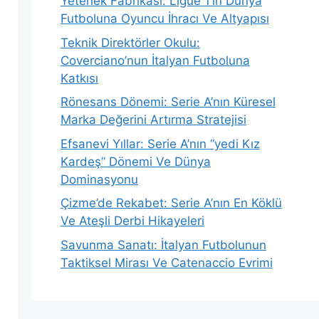
Yetenek Fabrikası: Ligue 1’in Dünya
Futboluna Oyuncu İhracı Ve Altyapısı
Teknik Direktörler Okulu:
Coverciano’nun İtalyan Futboluna
Katkısı
Rönesans Dönemi: Serie A’nın Küresel
Marka Değerini Artırma Stratejisi
Efsanevi Yıllar: Serie A’nın “yedi Kız
Kardeş” Dönemi Ve Dünya
Dominasyonu
Çizme’de Rekabet: Serie A’nın En Köklü
Ve Ateşli Derbi Hikayeleri
Savunma Sanatı: İtalyan Futbolunun
Taktiksel Mirası Ve Catenaccio Evrimi