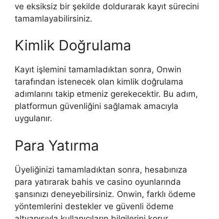
ve eksiksiz bir şekilde doldurarak kayıt sürecini
tamamlayabilirsiniz.
Kimlik Doğrulama
Kayıt işlemini tamamladıktan sonra, Onwin
tarafından istenecek olan kimlik doğrulama
adımlarını takip etmeniz gerekecektir. Bu adım,
platformun güvenliğini sağlamak amacıyla
uygulanır.
Para Yatırma
Üyeliğinizi tamamladıktan sonra, hesabınıza
para yatırarak bahis ve casino oyunlarında
şansınızı deneyebilirsiniz. Onwin, farklı ödeme
yöntemlerini destekler ve güvenli ödeme
altyapısıyla kullanıcıların bilgilerini korur.