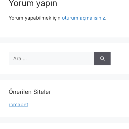
Yorum yapın
Yorum yapabilmek için
oturum açmalısınız
.
için
ara
Önerilen Siteler
romabet