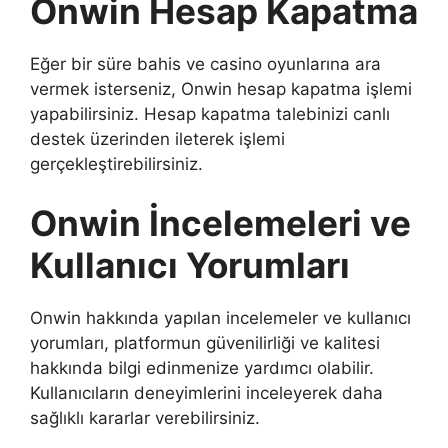
Onwin Hesap Kapatma
Eğer bir süre bahis ve casino oyunlarına ara
vermek isterseniz, Onwin hesap kapatma işlemi
yapabilirsiniz. Hesap kapatma talebinizi canlı
destek üzerinden ileterek işlemi
gerçekleştirebilirsiniz.
Onwin İncelemeleri ve
Kullanıcı Yorumları
Onwin hakkında yapılan incelemeler ve kullanıcı
yorumları, platformun güvenilirliği ve kalitesi
hakkında bilgi edinmenize yardımcı olabilir.
Kullanıcıların deneyimlerini inceleyerek daha
sağlıklı kararlar verebilirsiniz.