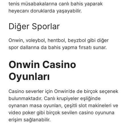
tenis müsabakalarına canlı bahis yaparak
heyecanı doruklarda yaşayabilir.
Diğer Sporlar
Onwin, voleybol, hentbol, beyzbol gibi diğer
spor dallarına da bahis yapma fırsatı sunar.
Onwin Casino
Oyunları
Casino severler için Onwin’de de birçok seçenek
bulunmaktadır. Canlı krupiyeler eşliğinde
oynanan masa oyunları, çeşitli slot makineleri ve
video poker gibi birçok sevilen casino oyununa
erişim sağlanabilir.