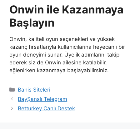
Onwin ile Kazanmaya
Başlayın
Onwin, kaliteli oyun seçenekleri ve yüksek
kazanç fırsatlarıyla kullanıcılarına heyecanlı bir
oyun deneyimi sunar. Üyelik adımlarını takip
ederek siz de Onwin ailesine katılabilir,
eğlenirken kazanmaya başlayabilirsiniz.
Kategoriler
Bahis Siteleri
BayŞanslı Telegram
Betturkey Canlı Destek