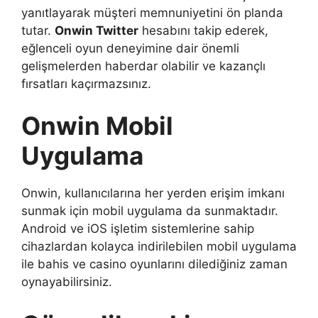
yanıtlayarak müşteri memnuniyetini ön planda
tutar.
Onwin Twitter
hesabını takip ederek,
eğlenceli oyun deneyimine dair önemli
gelişmelerden haberdar olabilir ve kazançlı
fırsatları kaçırmazsınız.
Onwin Mobil
Uygulama
Onwin, kullanıcılarına her yerden erişim imkanı
sunmak için mobil uygulama da sunmaktadır.
Android ve iOS işletim sistemlerine sahip
cihazlardan kolayca indirilebilen mobil uygulama
ile bahis ve casino oyunlarını dilediğiniz zaman
oynayabilirsiniz.