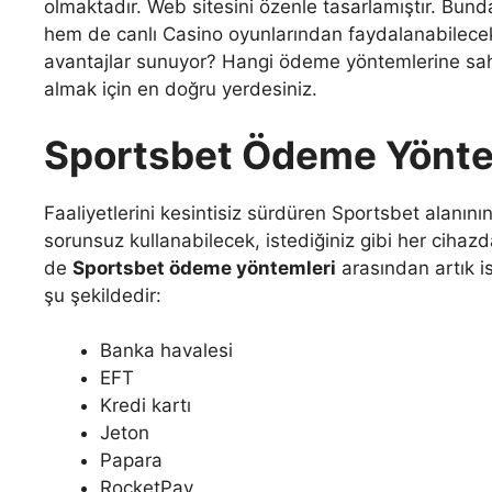
olmaktadır. Web sitesini özenle tasarlamıştır. Bund
hem de canlı Casino oyunlarından faydalanabilecek
avantajlar sunuyor? Hangi ödeme yöntemlerine sahip?
almak için en doğru yerdesiniz.
Sportsbet Ödeme Yönte
Faaliyetlerini kesintisiz sürdüren Sportsbet alanın
sorunsuz kullanabilecek, istediğiniz gibi her cihazd
de
Sportsbet ödeme yöntemleri
arasından artık is
şu şekildedir:
Banka havalesi
EFT
Kredi kartı
Jeton
Papara
RocketPay