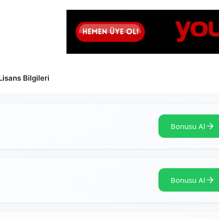
Lisans Bilgileri
Bonusu Al
Bonusu Al