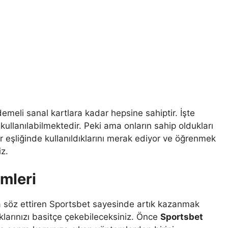
eli sanal kartlara kadar hepsine sahiptir. İşte
kullanılabilmektedir. Peki ama onların sahip oldukları
 eşliğinde kullanıldıklarını merak ediyor ve öğrenmek
iz.
mleri
a söz ettiren Sportsbet sayesinde artık kazanmak
ıklarınızı basitçe çekebileceksiniz. Önce
Sportsbet