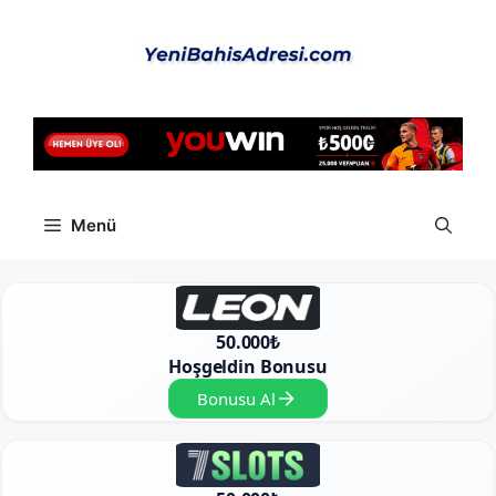
İçeriğe
atla
Menü
50.000₺
Hoşgeldin Bonusu
Bonusu Al