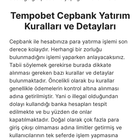
Tempobet Cepbank Yatırım
Kuralları ve Detayları
Cepbank ile hesabınıza para yatırma işlemi son
derece kolaydır. Herhangi bir zorluğu
bulunmadığını işlemi yaparken anlayacaksınız.
Tabii söylemek gerekirse burada dikkate
alınması gereken bazı kurallar ve detaylar
bulunmaktadır. Öncelikli olarak bu kurallar
genellikle ödemelerin kontrol altına alınması
adına getirilmiştir. Yani o illegal olduğundan
dolayı kullandığı banka hesapları tespit
edilmekte ve bu yüzden de onlar
kapatılmaktadır. Doğal olarak çok fazla para
giriş çıkışı olmaması adına limitler getirmiş ve
kullanıcılarının tek seferde işlem yapmasına