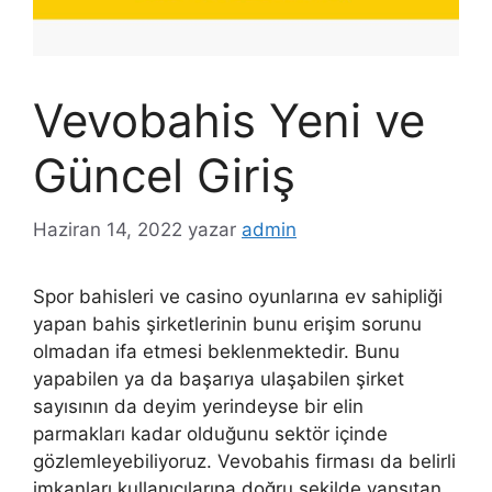
Vevobahis Yeni ve
Güncel Giriş
Haziran 14, 2022
yazar
admin
Spor bahisleri ve casino oyunlarına ev sahipliği
yapan bahis şirketlerinin bunu erişim sorunu
olmadan ifa etmesi beklenmektedir. Bunu
yapabilen ya da başarıya ulaşabilen şirket
sayısının da deyim yerindeyse bir elin
parmakları kadar olduğunu sektör içinde
gözlemleyebiliyoruz. Vevobahis firması da belirli
imkanları kullanıcılarına doğru şekilde yansıtan