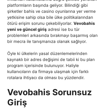
platformların başında geliyor. Bilindiği gibi
şirketler bahis ve casino oyunlarına yer verme
yetkisine sahip olsa bile ülke politikalarından
ötürü erişim sorunu çekebiliyorlar.
Vevobahis
yeni ve güncel giriş
adresi ise bu tür
problemleri arkasında bırakmayı başarmış olan
bir mecra ile tanışmanıza olanak sağlıyor.
Öyle ki ülkelerin yasal düzenlemelerinden
kaynaklı bir adres değişimi de tabii ki bu plan
program içerisinde bulunuyor. Haliyle
kullanıcıların da firmaya ulaşmak için farklı
rotalara ihtiyacı da olması bu yüzdendir.
Vevobahis Sorunsuz
Giriş