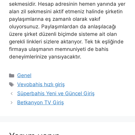
sekmesidir. Hesap adresinin hemen yanında yer
alan zil sekmesini aktif etmeniz halinde şirketin
paylaşımlarına eş zamanlı olarak vakıf
oluyorsunuz. Paylaşımlardan da anlaşılacağı
üzere şirket düzenli biçimde sisteme ait olan
gerekli linkleri sizlere aktarıyor. Tek tık eşliğinde
firmaya ulaşmanın memnuniyeti de bahis
deneyimlerinize yansıyacaktır.
Kategoriler
Genel
Etiketler
Vevobahis hızlı giriş
Süperbahis Yeni ve Güncel Giriş
Betkanyon TV Giriş