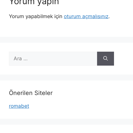
Yorum yapın
Yorum yapabilmek için
oturum açmalısınız
.
için
ara
Önerilen Siteler
romabet