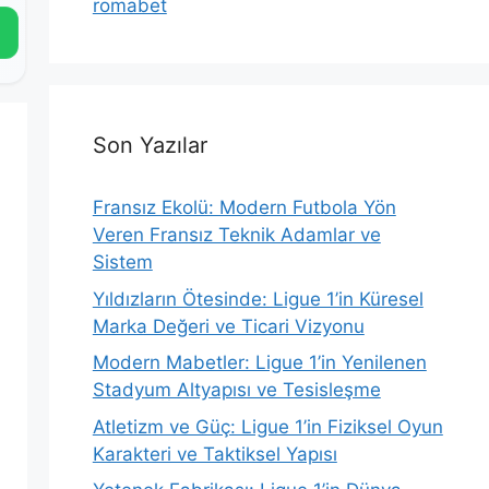
romabet
Son Yazılar
Fransız Ekolü: Modern Futbola Yön
Veren Fransız Teknik Adamlar ve
Sistem
Yıldızların Ötesinde: Ligue 1’in Küresel
Marka Değeri ve Ticari Vizyonu
Modern Mabetler: Ligue 1’in Yenilenen
Stadyum Altyapısı ve Tesisleşme
Atletizm ve Güç: Ligue 1’in Fiziksel Oyun
Karakteri ve Taktiksel Yapısı