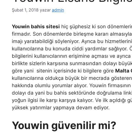
Şubat 1, 2018
yazar
admin
Youwin bahis sitesi
hiç şüphesiz ki son dönemlerin
firmadır. Son dönemlerde birleşme kararı almasıyla bi
imajı yaratabildiği söyleniyor. Ayrıca bu hizmetleri
kullanıcılarına bu konuda ciddi yardımlar sağlıyor. 
bilgilerini kullanıcılarının erişimine açması ve ayrıc
birlikte sizlerin karşısına sunmasından dolayı büyük 
göre yani sitenin içerisinde ki bilgilere göre
Malta 
kullanıcılarına oldukça büyük bir mecrada gösteren
hakkında olumlu yorumlar alıyor. Youwin firmasının 
dolayı da yani bu bahis sektöründe doğrulama linki 
yoğun ilgisi ile karşı karşıya kalıyor. Ve ilk açıldığ
yüksek yatırımlar yapmaya devam ediyor.
Youwin güvenilir mi?