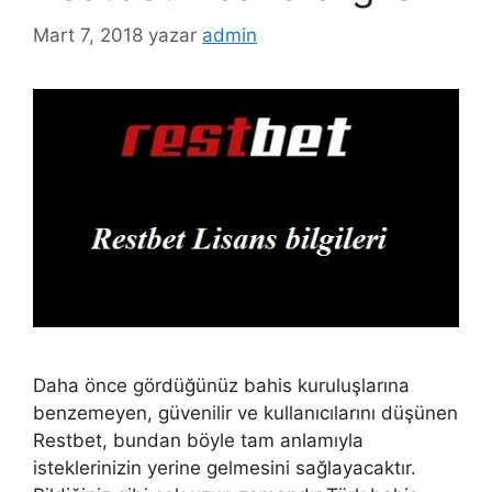
Mart 7, 2018
yazar
admin
Daha önce gördüğünüz bahis kuruluşlarına
benzemeyen, güvenilir ve kullanıcılarını düşünen
Restbet, bundan böyle tam anlamıyla
isteklerinizin yerine gelmesini sağlayacaktır.